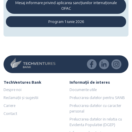
Mesaj informare privind aplicarea sancțiunilor internaționale
OFAC
Program 1 iunie 2026
TechVentures Bank
Informații de interes
Despre noi
Documente utile
Reclamații și sugestii
Prelucrarea datelor pentru SANB
Cariere
Prelucrarea datelor cu caracter
personal
Contact
Prelucrarea datelor in relatia cu
Evidenta Populatiei (DGEP)