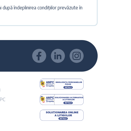
după îndeplinirea condițiilor prevăzute în
B
NPC