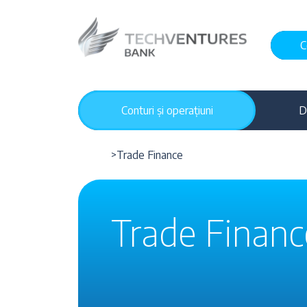
C
Conturi și operațiuni
D
>
Trade Finance
Trade Financ