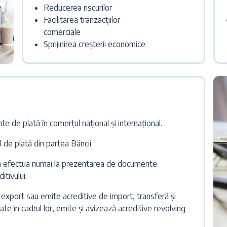
Reducerea riscurilor
Facilitarea tranzacțiilor
comerciale
Sprijinirea creșterii economice
e de plată în comerțul național și internațional.
 de plată din partea Băncii.
va efectua numai la prezentarea de documente
itivului.
xport sau emite acreditive de import, transferă și
e în cadrul lor, emite și avizează acreditive revolving