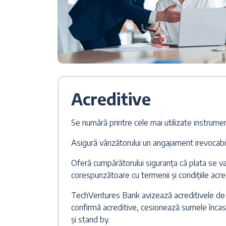
Acreditive
Se numără printre cele mai utilizate instrument
Asigură vânzătorului un angajament irevocabil
Oferă cumpărătorului siguranța că plata se 
corespunzătoare cu termenii și condițiile acred
TechVentures Bank avizează acreditivele de e
confirmă acreditive, cesionează sumele încasat
și stand by.