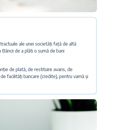
ntractuale ale unei societăți față de altă
a Băncii de a plăti o sumă de bani
ție de plată, de restituire avans, de
 de facilități bancare (credite), pentru vamă și