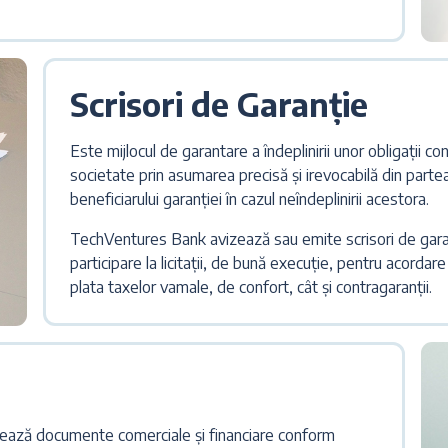
Scrisori de Garanție
Este mijlocul de garantare a îndeplinirii unor obligații co
societate prin asumarea precisă și irevocabilă din parte
beneficiarului garanției în cazul neîndeplinirii acestora.
TechVentures Bank avizează sau emite scrisori de garan
participare la licitații, de bună execuție, pentru acordare
plata taxelor vamale, de confort, cât și contragaranții.
ează documente comerciale și financiare conform