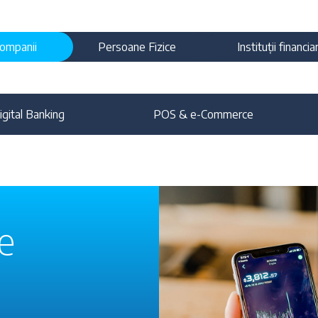
ompanii
Persoane Fizice
Instituții financia
igital Banking
POS & e-Commerce
e