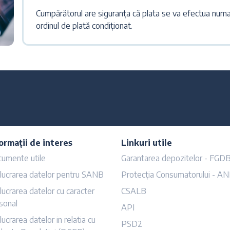
Cumpărătorul are siguranța că plata se va efectua numai 
ordinul de plată condiționat.
ormații de interes
Linkuri utile
umente utile
Garantarea depozitelor - FGD
lucrarea datelor pentru SANB
Protecția Consumatorului - A
lucrarea datelor cu caracter
CSALB
sonal
API
lucrarea datelor in relatia cu
PSD2