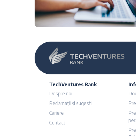
TechVentures Bank
Inf
Despre noi
Doc
Reclamații și sugestii
Pre
Cariere
Pre
per
Contact
Pre