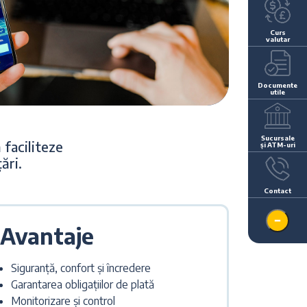
Curs
valutar
Documente
utile
Sucursale
 faciliteze
și ATM-uri
ări.
Contact
Avantaje
Siguranță, confort și încredere
Garantarea obligațiilor de plată
Monitorizare și control