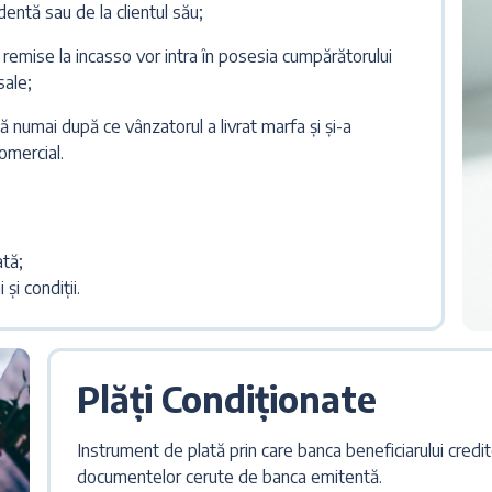
dentă sau de la clientul său;
remise la incasso vor intra în posesia cumpărătorului
sale;
 numai după ce vânzatorul a livrat marfa și și-a
comercial.
tă;
și condiții.
Plăți Condiționate
Instrument de plată prin care banca beneficiarului credi
documentelor cerute de banca emitentă.