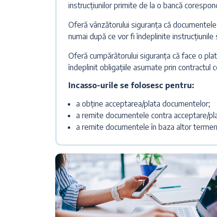
instrucțiunilor primite de la o bancă corespon
Oferă vânzătorului siguranța că documentele 
numai după ce vor fi îndeplinite instrucțiunile 
Oferă cumpărătorului siguranța că face o plată
îndeplinit obligațiile asumate prin contractul 
Incasso-urile se folosesc pentru:
a obține acceptarea/plata documentelor;
a remite documentele contra acceptare/pla
a remite documentele în baza altor termeni 