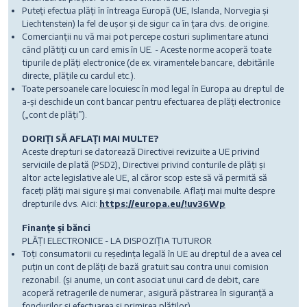
Puteți efectua plăți în întreaga Europă (UE, Islanda, Norvegia și
Liechtenstein) la fel de ușor și de sigur ca în țara dvs. de origine.
Comercianții nu vă mai pot percepe costuri suplimentare atunci
când plătiți cu un card emis în UE. - Aceste norme acoperă toate
tipurile de plăți electronice (de ex. viramentele bancare, debitările
directe, plățile cu cardul etc.).
Toate persoanele care locuiesc în mod legal în Europa au dreptul de
a-și deschide un cont bancar pentru efectuarea de plăți electronice
(„cont de plăți”).
DORIȚI SĂ AFLAȚI MAI MULTE?
Aceste drepturi se datorează Directivei revizuite a UE privind
serviciile de plată (PSD2), Directivei privind conturile de plăți și
altor acte legislative ale UE, al căror scop este să vă permită să
faceți plăți mai sigure și mai convenabile. Aflați mai multe despre
drepturile dvs. Aici:
https://europa.eu/!uv36Wp
Finanțe și bănci
PLĂȚI ELECTRONICE - LA DISPOZIȚIA TUTUROR
Toți consumatorii cu reședința legală în UE au dreptul de a avea cel
puțin un cont de plăți de bază gratuit sau contra unui comision
rezonabil. (și anume, un cont asociat unui card de debit, care
acoperă retragerile de numerar, asigură păstrarea în siguranță a
fondurilor și efectuarea și primirea plăților).