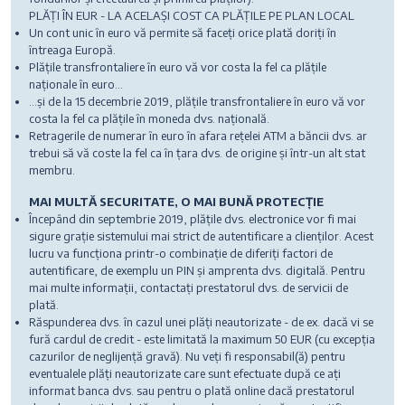
PLĂȚI ÎN EUR - LA ACELAȘI COST CA PLĂȚILE PE PLAN LOCAL
Un cont unic în euro vă permite să faceți orice plată doriți în
întreaga Europă.
Plățile transfrontaliere în euro vă vor costa la fel ca plățile
naționale în euro...
...și de la 15 decembrie 2019, plățile transfrontaliere în euro vă vor
costa la fel ca plățile în moneda dvs. națională.
Retragerile de numerar în euro în afara rețelei ATM a băncii dvs. ar
trebui să vă coste la fel ca în țara dvs. de origine și într-un alt stat
membru.
MAI MULTĂ SECURITATE, O MAI BUNĂ PROTECȚIE
Începând din septembrie 2019, plățile dvs. electronice vor fi mai
sigure grație sistemului mai strict de autentificare a clienților. Acest
lucru va funcționa printr-o combinație de diferiți factori de
autentificare, de exemplu un PIN și amprenta dvs. digitală. Pentru
mai multe informații, contactați prestatorul dvs. de servicii de
plată.
Răspunderea dvs. în cazul unei plăți neautorizate - de ex. dacă vi se
fură cardul de credit - este limitată la maximum 50 EUR (cu excepția
cazurilor de neglijență gravă). Nu veți fi responsabil(ă) pentru
eventualele plăți neautorizate care sunt efectuate după ce ați
informat banca dvs. sau pentru o plată online dacă prestatorul