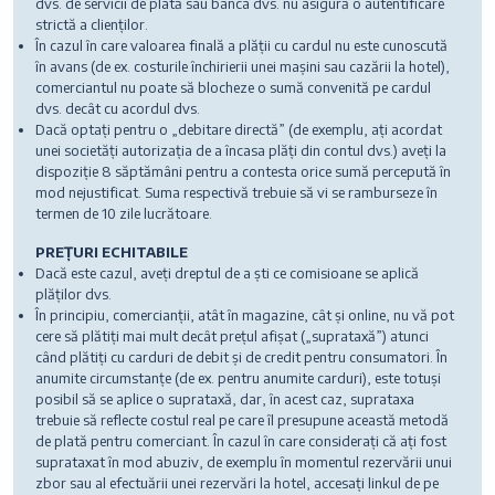
dvs. de servicii de plată sau banca dvs. nu asigură o autentificare
strictă a clienților.
În cazul în care valoarea finală a plății cu cardul nu este cunoscută
în avans (de ex. costurile închirierii unei mașini sau cazării la hotel),
comerciantul nu poate să blocheze o sumă convenită pe cardul
dvs. decât cu acordul dvs.
Dacă optați pentru o „debitare directă” (de exemplu, ați acordat
unei societăți autorizația de a încasa plăți din contul dvs.) aveți la
dispoziție 8 săptămâni pentru a contesta orice sumă percepută în
mod nejustificat. Suma respectivă trebuie să vi se ramburseze în
termen de 10 zile lucrătoare.
PREȚURI ECHITABILE
Dacă este cazul, aveți dreptul de a ști ce comisioane se aplică
plăților dvs.
În principiu, comercianții, atât în magazine, cât și online, nu vă pot
cere să plătiți mai mult decât prețul afișat („suprataxă”) atunci
când plătiți cu carduri de debit și de credit pentru consumatori. În
anumite circumstanțe (de ex. pentru anumite carduri), este totuși
posibil să se aplice o suprataxă, dar, în acest caz, suprataxa
trebuie să reflecte costul real pe care îl presupune această metodă
de plată pentru comerciant. În cazul în care considerați că ați fost
suprataxat în mod abuziv, de exemplu în momentul rezervării unui
zbor sau al efectuării unei rezervări la hotel, accesați linkul de pe