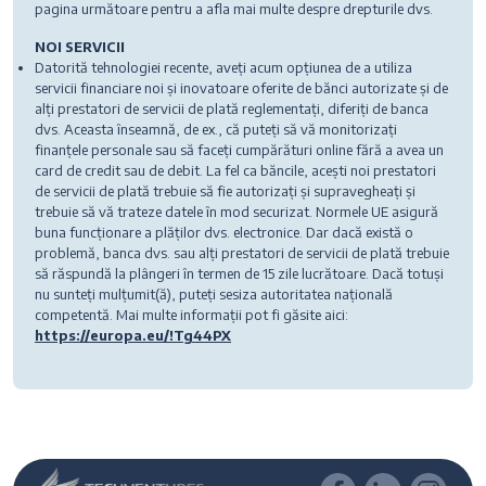
pagina următoare pentru a afla mai multe despre drepturile dvs.
NOI SERVICII
Datorită tehnologiei recente, aveți acum opțiunea de a utiliza
servicii financiare noi și inovatoare oferite de bănci autorizate și de
alți prestatori de servicii de plată reglementați, diferiți de banca
dvs. Aceasta înseamnă, de ex., că puteți să vă monitorizați
finanțele personale sau să faceți cumpărături online fără a avea un
card de credit sau de debit. La fel ca băncile, acești noi prestatori
de servicii de plată trebuie să fie autorizați și supravegheați și
trebuie să vă trateze datele în mod securizat. Normele UE asigură
buna funcționare a plăților dvs. electronice. Dar dacă există o
problemă, banca dvs. sau alți prestatori de servicii de plată trebuie
să răspundă la plângeri în termen de 15 zile lucrătoare. Dacă totuși
nu sunteți mulțumit(ă), puteți sesiza autoritatea națională
competentă. Mai multe informații pot fi găsite aici:
https://europa.eu/!Tg44PX