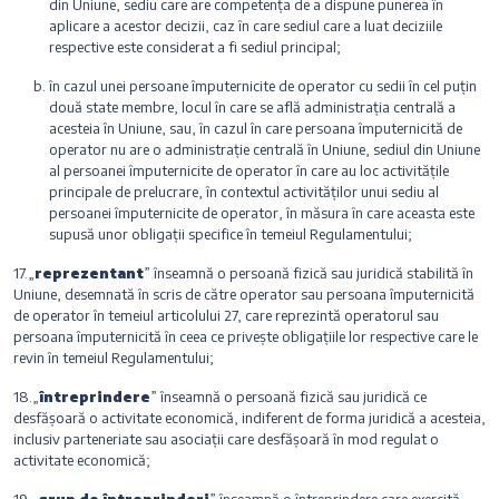
din Uniune, sediu care are competența de a dispune punerea în
aplicare a acestor decizii, caz în care sediul care a luat deciziile
respective este considerat a fi sediul principal;
în cazul unei persoane împuternicite de operator cu sedii în cel puțin
două state membre, locul în care se află administrația centrală a
acesteia în Uniune, sau, în cazul în care persoana împuternicită de
operator nu are o administrație centrală în Uniune, sediul din Uniune
al persoanei împuternicite de operator în care au loc activitățile
principale de prelucrare, în contextul activităților unui sediu al
persoanei împuternicite de operator, în măsura în care aceasta este
supusă unor obligații specifice în temeiul Regulamentului;
17.„
reprezentant
” înseamnă o persoană fizică sau juridică stabilită în
Uniune, desemnată în scris de către operator sau persoana împuternicită
de operator în temeiul articolului 27, care reprezintă operatorul sau
persoana împuternicită în ceea ce privește obligațiile lor respective care le
revin în temeiul Regulamentului;
18.„
întreprindere
” înseamnă o persoană fizică sau juridică ce
desfășoară o activitate economică, indiferent de forma juridică a acesteia,
inclusiv parteneriate sau asociații care desfășoară în mod regulat o
activitate economică;
19.„
grup de întreprinderi
” înseamnă o întreprindere care exercită