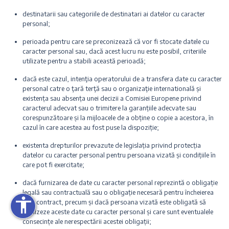
destinatarii sau categoriile de destinatari ai datelor cu caracter
personal;
perioada pentru care se preconizează că vor fi stocate datele cu
caracter personal sau, dacă acest lucru nu este posibil, criteriile
utilizate pentru a stabili această perioadă;
dacă este cazul, intenţia operatorului de a transfera date cu caracter
personal catre o ţară terţă sau o organizaţie internatională și
existența sau absența unei decizii a Comisiei Europene privind
imensiunea textului
caracterul adecvat sau o trimitere la garanțiile adecvate sau
corespunzătoare și la mijloacele de a obține o copie a acestora, în
i dimensiunea textului
cazul în care acestea au fost puse la dispoziție;
existenta drepturilor prevazute de legislația privind protecția
ză culorile
datelor cu caracter personal pentru persoana vizată și condițiile în
care pot fi exercitate;
u
dacă furnizarea de date cu caracter personal reprezintă o obligație
i legăturile
legală sau contractuală sau o obligație necesară pentru încheierea
accessibility
unui contract, precum și dacă persoana vizată este obligată să
furnizeze aceste date cu caracter personal și care sunt eventualele
cursorul
consecințe ale nerespectării acestei obligații;