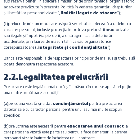
sub rezerva punerii în aplicare a măsurilor de ordin tehnic și organizatoric
adecvate prevăzute în prezenta Politică în vederea garantării drepturilor
și libertăților persoanei vizate („
limitări legate de stocare
”);
(f)prelucrate într-un mod care asigură securitatea adecvată a datelor cu
caracter personal, inclusiv protecția împotriva prelucrării neautorizate
sau ilegale și împotriva pierderii, a distrugerii sau a deteriorării
accidentale, prin luarea de măsuri tehnice sau organizatorice
corespunzătoare („
integritate și confidențialitate
”).
Banca este responsabilă de respectarea principiilor de mai sus și trebuie să
poată demonstra respectarea acestora.
2.2.Legalitatea prelucrării
Prelucrarea este legală numai dacă și în măsura în care se aplică cel puțin
una dintre următoarele condiții:
(a)persoana vizată și-a dat
consimțământul
pentru prelucrarea
datelor sale cu caracter personal pentru unul sau mai multe scopuri
specifice;
(b)prelucrarea este necesară pentru
executarea unui contract
la
care persoana vizată este parte sau pentru a face demersuri la cererea
persoanei vizate înainte de încheierea unui contract;