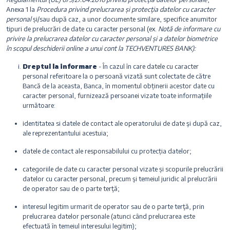
Anexa 1 la
Procedura privind prelucrarea și protecţia datelor cu caracter
personal
și/sau după caz, a unor documente similare, specifice anumitor
tipuri de prelucrări de date cu caracter personal (ex.
Notă de informare cu
privire la prelucrarea datelor cu caracter personal și a datelor biometrice
în scopul deschiderii online a unui cont la TECHVENTURES BANK):
Dreptul la informare
- În cazul în care datele cu caracter
personal referitoare la o persoană vizată sunt colectate de către
Bancă de la aceasta, Banca, în momentul obținerii acestor date cu
caracter personal, furnizează persoanei vizate toate informațiile
următoare:
identitatea si datele de contact ale operatorului de date şi după caz,
ale reprezentantului acestuia;
datele de contact ale responsabilului cu protecția datelor;
categoriile de date cu caracter personal vizate și scopurile prelucrării
datelor cu caracter personal, precum şi temeiul juridic al prelucrării
de operator sau de o parte terţă;
interesul legitim urmarit de operator sau de o parte terţă, prin
prelucrarea datelor personale (atunci când prelucrarea este
efectuată în temeiul interesului legitim);