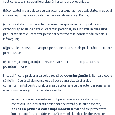
fost colectate și scopurile prelucrării ulterioare preconizate;
(b)contextul în care datele cu caracter personal au fost colectate, în special
în ceea ce privește relația dintre persoanele vizate și Bancă;
(c)natura datelor cu caracter personal, în special în cazul prelucrării unor
categorii speciale de date cu caracter personal, sau în cazul în care sunt
prelucrate date cu caracter personal referitoare la condamnări penale și
infracțiuni;
(d)posibilele consecințe asupra persoanelor vizate ale prelucrării ulterioare
preconizate;
(e)existența unor garanții adecvate, care pot include criptarea sau
pseudonimizarea.
În cazul în care prelucrarea se bazează pe
consimțământ
, Banca trebuie
să fie în măsură să demonstreze că persoana vizată și-a dat
consimțământul pentru prelucrarea datelor sale cu caracter personal şi să
ia în considerare şi următoarele aspecte:
în cazul în care consimțământul persoanei vizate este dat în
contextul unei declarații scrise care se referă și la alte aspecte,
cererea privind consimțământul
trebuie să fie prezentată
într-o maieră care o diferențiază în mod clar de celelalte aspecte,