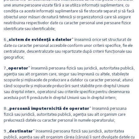
unei anume persoane vizate fără a se utiliza informații suplimentare, cu
condiția ca aceste informații suplimentare să fie stocate separat și să facă
obiectul unor măsuri de natură tehnică și organizatorică care să asigure
neatribuirea respectivelor date cu caracter personal unei persoane fizice
identificate sau identificabile;
6.„
sistem de evidență a datelor
” înseamnă orice set structurat de
date cu caracter personal accesibile conform unor criterii specifice, fie ele
centralizate, descentralizate sau repartizate după criterii funcționale sau
geografice;
7.„
operator
” înseamnă persoana fizică sau juridică, autoritatea publică,
agenția sau alt organism care, singur sau împreună cu altele, stabilește
scopurile și mijloacele de prelucrare a datelor cu caracter personal; atunci
când scopurile și mijloacele prelucrării sunt stabilite prin dreptul Uniunii
sau dreptul intern, operatorul sau criteriile specifice pentru desemnarea
acestuia pot fi prevăzute în dreptul Uniunii sau în dreptul intern;
8.„
persoană împuternicită de operator
” înseamnă persoana
fizică sau juridică, autoritatea publică, agenția sau alt organism care
prelucrează datele cu caracter personal în numele operatorului;
9.„
destinatar
” înseamnă persoana fizică sau juridică, autoritatea
publică, agenția sau alt organism căreia (căruia) îi sunt divulgate datele cu