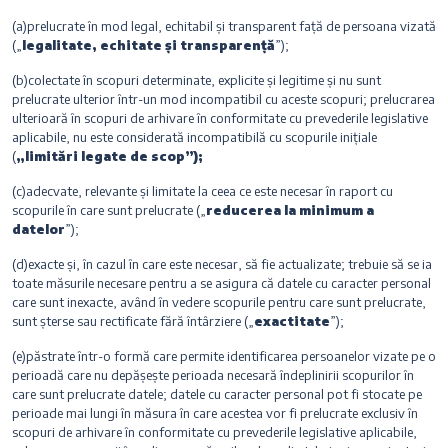
(a)prelucrate în mod legal, echitabil și transparent față de persoana vizată
(„
legalitate, echitate și transparență
”);
(b)colectate în scopuri determinate, explicite și legitime și nu sunt
prelucrate ulterior într-un mod incompatibil cu aceste scopuri; prelucrarea
ulterioară în scopuri de arhivare în conformitate cu prevederile legislative
aplicabile, nu este considerată incompatibilă cu scopurile inițiale
(
„limitări legate de scop”);
(c)adecvate, relevante și limitate la ceea ce este necesar în raport cu
scopurile în care sunt prelucrate („
reducerea la minimum a
datelor
”);
(d)exacte și, în cazul în care este necesar, să fie actualizate; trebuie să se ia
toate măsurile necesare pentru a se asigura că datele cu caracter personal
care sunt inexacte, având în vedere scopurile pentru care sunt prelucrate,
sunt șterse sau rectificate fără întârziere („
exactitate
”);
(e)păstrate într-o formă care permite identificarea persoanelor vizate pe o
perioadă care nu depășește perioada necesară îndeplinirii scopurilor în
care sunt prelucrate datele; datele cu caracter personal pot fi stocate pe
perioade mai lungi în măsura în care acestea vor fi prelucrate exclusiv în
scopuri de arhivare în conformitate cu prevederile legislative aplicabile,