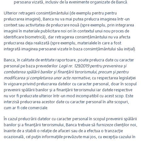
persoana vizată, inclusiv de la evenimente organizate de Bancă.
Ulterior retragerii consimțământului (de exemplu pentru pentru
prelucrarea imaginii), Banca nu va mai putea prelucra imaginea într-un
context sau activitatea de prelucrare nouă (spre exemplu, prin integrarea
imaginii în materiale publicitare noi ori în contextul unui nou proces de
identificare biometrică), dar retragerea consimțământului nu va afecta
prelucrarea deja realizată (spre exemplu, materialele în care a fost
integrată imaginea persoanei vizate în baza consimțământului său inițial).
Banca, în calitate de entitate raportoare, poate prelucra date cu caracter
personal pe baza prevederilor
Legii nr. 129/2019 pentru prevenirea şi
combaterea spălării banilor şi finanţării terorismului, precum şi pentru
modificarea şi completarea unor acte normative,
cu respectarea legislaţiei
în vigoare privind prelucrarea datelor cu caracter personal, doar în scopul
prevenirii spălării banilor şi a finanţării terorismului iar datele respective
nu vor fi prelucrate ulterior într-un mod incompatibil cu acest scop. Este
interzisă prelucrarea acestor date cu caracter personal în alte scopuri,
cum ar fi cele comerciale.
În cazul prelucrării datelor cu caracter personal în scopul prevenirii spălării
banilor şi a finanţării terorismului, Banca trebuie să furnizeze clienţilor noi,
înainte de a stabili o relaţie de afaceri sau de a efectua o tranzacţie
ocazională, cel puţin informaţiile prevăzute mai jos, cu excepţia cazului în