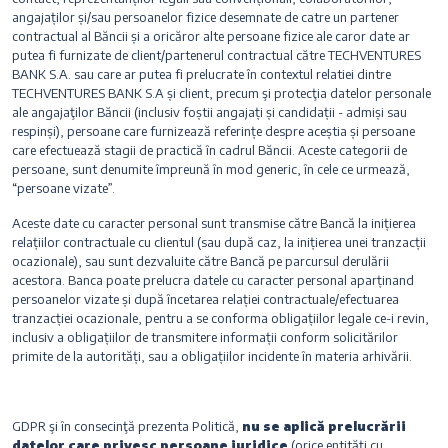
angajaților și/sau persoanelor fizice desemnate de catre un partener
contractual al Băncii și a oricăror alte persoane fizice ale caror date ar
putea fi furnizate de client/partenerul contractual către TECHVENTURES
BANK S.A. sau care ar putea fi prelucrate în contextul relatiei dintre
TECHVENTURES BANK S.A și client, precum şi protecţia datelor personale
ale angajaţilor Băncii (inclusiv foștii angajați și candidații - admiși sau
respinși), persoane care furnizează referințe despre aceștia și persoane
care efectuează stagii de practică în cadrul Băncii. Aceste categorii de
persoane, sunt denumite împreună în mod generic, în cele ce urmează,
“persoane vizate”.
Aceste date cu caracter personal sunt transmise către Bancă la inițierea
relațiilor contractuale cu clientul (sau după caz, la inițierea unei tranzacții
ocazionale), sau sunt dezvaluite către Bancă pe parcursul derulării
acestora. Banca poate prelucra datele cu caracter personal aparținand
persoanelor vizate și după încetarea relației contractuale/efectuarea
tranzacției ocazionale, pentru a se conforma obligațiilor legale ce-i revin,
inclusiv a obligațiilor de transmitere informații conform solicitărilor
primite de la autorități, sau a obligațiilor incidente în materia arhivării.
GDPR şi în consecinţă prezenta Politică,
nu se aplică
prelucrării
datelor care privesc persoane juridice
(orice entităţi cu