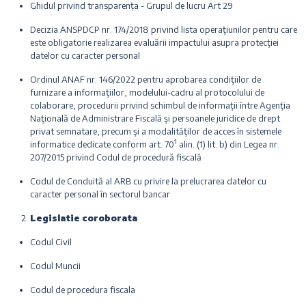
Ghidul privind transparența - Grupul de lucru Art 29
Decizia ANSPDCP nr. 174/2018 privind lista operaţiunilor pentru care
este obligatorie realizarea evaluării impactului asupra protecţiei
datelor cu caracter personal
Ordinul ANAF nr. 146/2022 pentru aprobarea condiţiilor de
furnizare a informaţiilor, modelului-cadru al protocolului de
colaborare, procedurii privind schimbul de informaţii între Agenţia
Naţională de Administrare Fiscală şi persoanele juridice de drept
privat semnatare, precum şi a modalităţilor de acces în sistemele
1
informatice dedicate conform art. 70
alin. (1) lit. b) din Legea nr.
207/2015 privind Codul de procedură fiscală
Codul de Conduită al ARB cu privire la prelucrarea datelor cu
caracter personal în sectorul bancar
Legislatie coroborata
Codul Civil
Codul Muncii
Codul de procedura fiscala