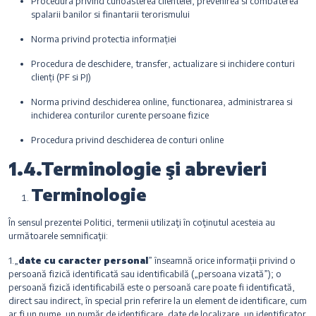
Procedura privind cunoasterea clientelei, prevenirea si combaterea
spalarii banilor si finantarii terorismului
Norma privind protectia informației
Procedura de deschidere, transfer, actualizare si inchidere conturi
clienți (PF si PJ)
Norma privind deschiderea online, functionarea, administrarea si
inchiderea conturilor curente persoane fizice
Procedura privind deschiderea de conturi online
1.4.Terminologie şi abrevieri
Terminologie
În sensul prezentei Politici, termenii utilizaţi în coţinutul acesteia au
următoarele semnificaţii:
1.„
date cu caracter personal
” înseamnă orice informații privind o
persoană fizică identificată sau identificabilă („persoana vizată”); o
persoană fizică identificabilă este o persoană care poate fi identificată,
direct sau indirect, în special prin referire la un element de identificare, cum
ar fi un nume, un număr de identificare, date de localizare, un identificator