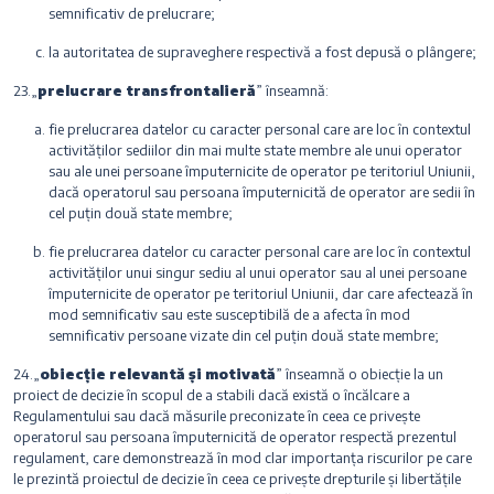
semnificativ de prelucrare;
la autoritatea de supraveghere respectivă a fost depusă o plângere;
23.„
prelucrare transfrontalieră
” înseamnă:
fie prelucrarea datelor cu caracter personal care are loc în contextul
activităților sediilor din mai multe state membre ale unui operator
sau ale unei persoane împuternicite de operator pe teritoriul Uniunii,
dacă operatorul sau persoana împuternicită de operator are sedii în
cel puțin două state membre;
fie prelucrarea datelor cu caracter personal care are loc în contextul
activităților unui singur sediu al unui operator sau al unei persoane
împuternicite de operator pe teritoriul Uniunii, dar care afectează în
mod semnificativ sau este susceptibilă de a afecta în mod
semnificativ persoane vizate din cel puțin două state membre;
24.„
obiecție relevantă și motivată
” înseamnă o obiecție la un
proiect de decizie în scopul de a stabili dacă există o încălcare a
Regulamentului sau dacă măsurile preconizate în ceea ce privește
operatorul sau persoana împuternicită de operator respectă prezentul
regulament, care demonstrează în mod clar importanța riscurilor pe care
le prezintă proiectul de decizie în ceea ce privește drepturile și libertățile