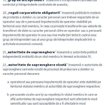
controlul și întreprinderile controlate de aceasta;
20.„
reguli corporatiste obligatorii
” înseamnă politicile în materie
de protecție a datelor cu caracter personal care trebuie respectate de un
operator sau de o persoană împuternicită de operator stabilită pe
teritoriul unui stat membru, în ceea ce privește transferurile sau seturile de
transferuri de date cu caracter personal către un operator sau o persoană
împuternicită de operator în una sau mai multe țări terțe în cadrul unui
grup de întreprinderi sau al unui grup de întreprinderi implicate într-o
activitate economică comună;
21.„
autoritate de supraveghere
” înseamnă o autoritate publică
independentă instituită de un stat membru în temeiul articolului 51;
22.„
autoritate de supraveghere vizată
” înseamnă o autoritate de
supraveghere care este vizată de procesul de prelucrare a datelor cu
caracter personal deoarece:
operatorul sau persoana împuternicită de operator este stabilită pe
teritoriul statului membru al autorității de supraveghere respective;
persoanele vizate care își au reședința în statul membru în care se
află autoritatea de supraveghere respectivă sunt afectate în mod
semnificativ sau sunt susceptibile de a fi afectate în mod