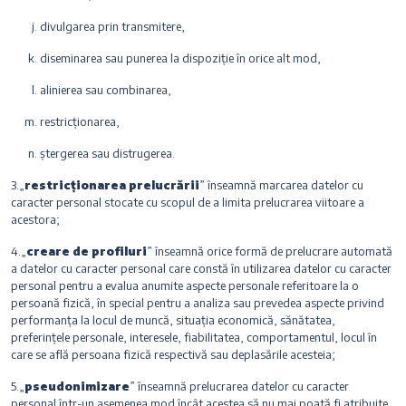
divulgarea prin transmitere,
diseminarea sau punerea la dispoziție în orice alt mod,
alinierea sau combinarea,
restricționarea,
ștergerea sau distrugerea.
3.„
restricționarea prelucrării
” înseamnă marcarea datelor cu
caracter personal stocate cu scopul de a limita prelucrarea viitoare a
acestora;
4.„
creare de profiluri
” înseamnă orice formă de prelucrare automată
a datelor cu caracter personal care constă în utilizarea datelor cu caracter
personal pentru a evalua anumite aspecte personale referitoare la o
persoană fizică, în special pentru a analiza sau prevedea aspecte privind
performanța la locul de muncă, situația economică, sănătatea,
preferințele personale, interesele, fiabilitatea, comportamentul, locul în
care se află persoana fizică respectivă sau deplasările acesteia;
5.„
pseudonimizare
” înseamnă prelucrarea datelor cu caracter
personal într-un asemenea mod încât acestea să nu mai poată fi atribuite