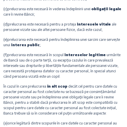
(c)prelucrarea este necesară în vederea îndeplinirii unei
obligații legale
care îi revine Băncii;
(d)prelucrarea este necesară pentru a proteja
interesele vitale
ale
persoanei vizate sau ale altei persoane fizice, dacă este cazul;
(e)prelucrarea este necesară pentru îndeplinirea unei sarcini care servește
unui
interes public
;
(f)prelucrarea este necesară în scopul
intereselor legitime
urmărite
de Bancă sau de o parte terță, cu excepția cazului în care prevalează
interesele sau drepturile și libertățile fundamentale ale persoanei vizate,
care necesită protejarea datelor cu caracter personal, în special atunci
când persoana vizată este un copil.
În cazul în care prelucrarea
în alt scop
decât cel pentru care datele cu
caracter personal au fost colectate nu se bazează pe consimțământul
persoanei vizate sau pe îndeplinirea unei obligaţii legale care îi revine
Băncii, pentru a stabili dacă prelucrarea în alt scop este compatibilă cu
scopul pentru care datele cu caracter personal au fost colectate inițial,
Banca trebuie să ia în considerare cel puţin următoarele aspecte:
(a)orice legătură dintre scopurile în care datele cu caracter personal au