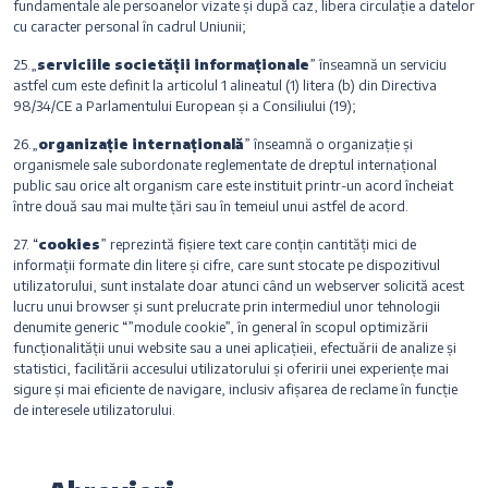
fundamentale ale persoanelor vizate și după caz, libera circulație a datelor
cu caracter personal în cadrul Uniunii;
25.„
serviciile societății informaționale
” înseamnă un serviciu
astfel cum este definit la articolul 1 alineatul (1) litera (b) din Directiva
98/34/CE a Parlamentului European și a Consiliului (19);
26.„
organizație internațională
” înseamnă o organizație și
organismele sale subordonate reglementate de dreptul internațional
public sau orice alt organism care este instituit printr-un acord încheiat
între două sau mai multe țări sau în temeiul unui astfel de acord.
27. “
cookies
” reprezintă fișiere text care conțin cantități mici de
informații formate din litere și cifre, care sunt stocate pe dispozitivul
utilizatorului, sunt instalate doar atunci când un webserver solicită acest
lucru unui browser și sunt prelucrate prin intermediul unor tehnologii
denumite generic “”module cookie”, în general în scopul optimizării
funcționalității unui website sau a unei aplicațieii, efectuării de analize și
statistici, facilitării accesului utilizatorului și oferirii unei experiențe mai
sigure și mai eficiente de navigare, inclusiv afișarea de reclame în funcție
de interesele utilizatorului.