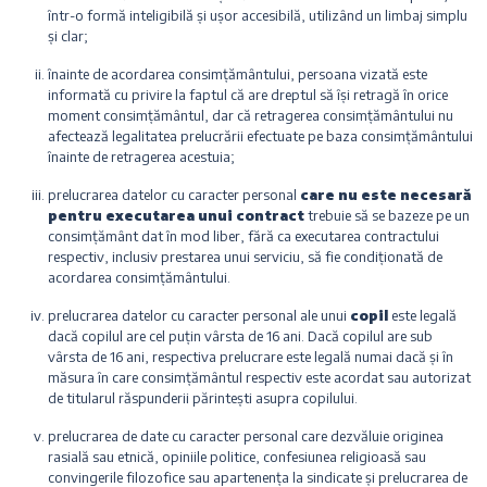
într-o formă inteligibilă și ușor accesibilă, utilizând un limbaj simplu
și clar;
înainte de acordarea consimțământului, persoana vizată este
informată cu privire la faptul că are dreptul să își retragă în orice
moment consimțământul, dar că retragerea consimțământului nu
afectează legalitatea prelucrării efectuate pe baza consimțământului
înainte de retragerea acestuia;
prelucrarea datelor cu caracter personal
care nu este necesară
pentru executarea unui contract
trebuie să se bazeze pe un
consimțământ dat în mod liber, fără ca executarea contractului
respectiv, inclusiv prestarea unui serviciu, să fie condiționată de
acordarea consimțământului.
prelucrarea datelor cu caracter personal ale unui
copil
este legală
dacă copilul are cel puțin vârsta de 16 ani. Dacă copilul are sub
vârsta de 16 ani, respectiva prelucrare este legală numai dacă și în
măsura în care consimțământul respectiv este acordat sau autorizat
de titularul răspunderii părintești asupra copilului.
prelucrarea de date cu caracter personal care dezvăluie originea
rasială sau etnică, opiniile politice, confesiunea religioasă sau
convingerile filozofice sau apartenența la sindicate și prelucrarea de