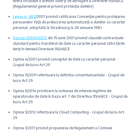
libera circulaţie a acestor date şi de abrogare a Directivei 95/46/CE
(Regulamentul general privind protecţia datelor)
Legea nr. 682
/2001 privind ratificarea Convenţiei pentru protejarea
persoanelor faţă de prelucrarea automatizată a datelor cu caracter
personal, adoptată la Strasbourg la 28 ianuarie 1981
Decizia 2001/497/CE
din 15 iunie 2001 privind clauzele contractuale
standard pentru transferul de date cu caracter personal către țările
terțe în temeiul Directivei 95/46/CE
Opinia 4/2007 privind conceptul de date cu caracter personal -
Grupul de lucru Art 29
Opinia 15/2011 referitoare la definitia consimtamantului - Grupul de
lucru Art 29
Opinia 6/2014 privitoare la notiunea de interese legitime ale
operatorului de date în baza art. 7 din Directiva 95/46/CE - Grupul de
lucru Art 29
Opinia 5/2012 referitoare la Cloud Computing - Grupul de lucru Art
29
Opinia 1/2017 privind propunerea de Regulament a Comisiei