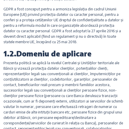
GDPR a fost conceput pentru a armoniza legislația din cadrul Uniunii
Europene (UE) privind protecția datelor cu caracter personal, pentru a
conferi și a proteja cetățenilor UE dreptul de confidențialitate a datelor și
pentru a reformula modul în care organizațiile abordează protecția
datelor cu caracter personal. GDPR a fost adoptat la 27 aprilie 2016 și a
devenit direct aplicabil (fiind un regulament şi nu o directivă) în toate
statele membre UE, începând cu 25 mai 2018.
1.2.Domeniu de aplicare
Prezenta politică se aplică la nivelul Centralei şi Unităţilor teritoriale ale
Băncii şi vizează protecţia datelor clienţilor, potențialilor clienți,
reprezentanților legali sau convenționali ai clienților, împuterniciților pe
cont/utilizatorii ai clienților, codebitorilor, garanților, persoanelor de
contact, beneficiarilor reali precum și membrii familiilor acestora,
succesorilor legali sau convenționali ai clienților persoane fizice, non-
clienţilor persoane fizice (persoane cu care Banca deruleaza tranzacții
ocazionale, cum ar fi deponenți externi, utilizatori ai serviciilor de schimb
valutar în numerar, persoane care efectuează retrageri de numerar cu
carduri emise de alte intituții bancare etc, persoane fizice din grupul unui
debitor al Băncii, ori persoane expeditoare/destinatare a
corespondenței/serviciilor de curierat în relația cu Banca), persoanelor de
contact, reprezentanților legali sau convenționali, colaboratorilor,