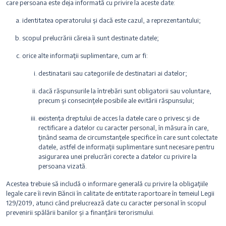
care persoana este deja informată cu privire la aceste date:
identitatea operatorului şi dacă este cazul, a reprezentantului;
scopul prelucrării căreia îi sunt destinate datele;
orice alte informaţii suplimentare, cum ar fi:
destinatarii sau categoriile de destinatari ai datelor;
dacă răspunsurile la întrebări sunt obligatorii sau voluntare,
precum şi consecinţele posibile ale evitării răspunsului;
existenţa dreptului de acces la datele care o privesc şi de
rectificare a datelor cu caracter personal, în măsura în care,
ţinând seama de circumstanţele specifice în care sunt colectate
datele, astfel de informaţii suplimentare sunt necesare pentru
asigurarea unei prelucrări corecte a datelor cu privire la
persoana vizată.
Acestea trebuie să includă o informare generală cu privire la obligaţiile
legale care îi revin Băncii în calitate de entitate raportoare în temeiul Legii
129/2019, atunci când prelucrează date cu caracter personal în scopul
prevenirii spălării banilor şi a finanţării terorismului.