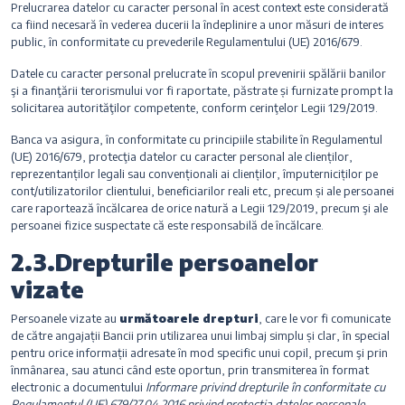
Prelucrarea datelor cu caracter personal în acest context este considerată
ca fiind necesară în vederea ducerii la îndeplinire a unor măsuri de interes
public, în conformitate cu prevederile Regulamentului (UE) 2016/679.
Datele cu caracter personal prelucrate în scopul prevenirii spălării banilor
şi a finanţării terorismului vor fi raportate, păstrate și furnizate prompt la
solicitarea autorităţilor competente, conform cerinţelor Legii 129/2019.
Banca va asigura, în conformitate cu principiile stabilite în Regulamentul
(UE) 2016/679, protecţia datelor cu caracter personal ale clienților,
reprezentanților legali sau convenționali ai clienților, împuterniciților pe
cont/utilizatorilor clientului, beneficiarilor reali etc, precum și ale persoanei
care raportează încălcarea de orice natură a Legii 129/2019, precum şi ale
persoanei fizice suspectate că este responsabilă de încălcare.
2.3.Drepturile persoanelor
vizate
Persoanele vizate au
următoarele drepturi
, care le vor fi comunicate
de către angajații Bancii prin utilizarea unui limbaj simplu și clar, în special
pentru orice informații adresate în mod specific unui copil, precum şi prin
înmânarea, sau atunci când este oportun, prin transmiterea în format
electronic a documentului
Informare privind drepturile în conformitate cu
Regulamentul (UE) 679/27.04.2016 privind protecţia datelor personale
,