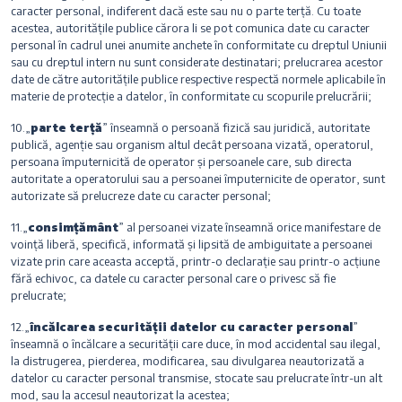
caracter personal, indiferent dacă este sau nu o parte terță. Cu toate
acestea, autoritățile publice cărora li se pot comunica date cu caracter
personal în cadrul unei anumite anchete în conformitate cu dreptul Uniunii
sau cu dreptul intern nu sunt considerate destinatari; prelucrarea acestor
date de către autoritățile publice respective respectă normele aplicabile în
materie de protecție a datelor, în conformitate cu scopurile prelucrării;
10.„
parte terță
” înseamnă o persoană fizică sau juridică, autoritate
publică, agenție sau organism altul decât persoana vizată, operatorul,
persoana împuternicită de operator și persoanele care, sub directa
autoritate a operatorului sau a persoanei împuternicite de operator, sunt
autorizate să prelucreze date cu caracter personal;
11.„
consimțământ
” al persoanei vizate înseamnă orice manifestare de
voință liberă, specifică, informată și lipsită de ambiguitate a persoanei
vizate prin care aceasta acceptă, printr-o declarație sau printr-o acțiune
fără echivoc, ca datele cu caracter personal care o privesc să fie
prelucrate;
12.„
încălcarea securității datelor cu caracter personal
”
înseamnă o încălcare a securității care duce, în mod accidental sau ilegal,
la distrugerea, pierderea, modificarea, sau divulgarea neautorizată a
datelor cu caracter personal transmise, stocate sau prelucrate într-un alt
mod, sau la accesul neautorizat la acestea;