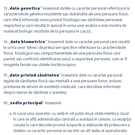
13.„
date genetice
” înseamnă datele cu caracter personal referitoare la
caracteristicile genetice moștenite sau dobândite ale unei persoane fizice,
care oferă informații unice privind fiziologia sau sănătatea persoanei
respective și care rezultă în special în urma unei analize a unei mostre de
material biologic recoltate de la persoana în cauză;
14.„
date biometrice
” înseamnă date cu caracter personal care rezultă
în urma unor tehnici de prelucrare specifice referitoare la caracteristicile
fizice, fiziologice sau comportamentale ale unei persoane fizice care
permit sau confirmă identificarea unică a respectivei persoane, cum ar fi
imaginile faciale sau datele dactiloscopice;
15.„
date privind sănătatea
” înseamnă date cu caracter personal
legate de sănătatea fizică sau mentală a unei persoane fizice, inclusiv
prestarea de servicii de asistență medicală, care dezvăluie informații
despre starea de sănătate a acesteia;
16.„
sediu principal
” înseamnă:
în cazul unui operator cu sedii în cel puțin două state membre, locul
în care se află administrația centrală a acestuia în Uniune, cu excepția
cazului în care deciziile privind scopurile și mijloacele de prelucrare a
datelor cu caracter personal se iau într-un alt sediu al operatorului