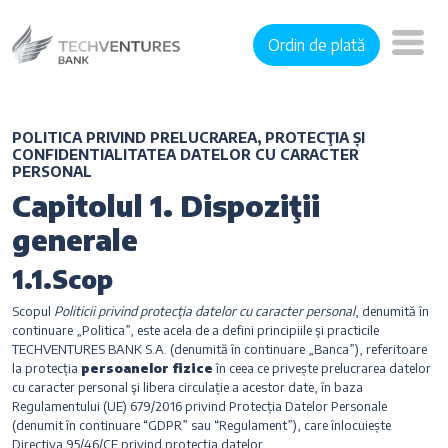
Ordin de plată
POLITICA PRIVIND PRELUCRAREA, PROTECŢIA ȘI
CONFIDENTIALITATEA DATELOR CU CARACTER
PERSONAL
Capitolul 1. Dispoziţii
generale
1.1.Scop
Scopul
Politicii privind protecţia datelor cu caracter personal
, denumită în
continuare „Politica”, este acela de a defini principiile şi practicile
TECHVENTURES BANK S.A. (denumită în continuare „Banca”), referitoare
la protecția
persoanelor fizice
în ceea ce privește prelucrarea datelor
cu caracter personal şi libera circulație a acestor date, în baza
Regulamentului (UE) 679/2016 privind Protecția Datelor Personale
(denumit în continuare “GDPR” sau “Regulament”), care înlocuiește
Directiva 95/46/CE privind protecția datelor.