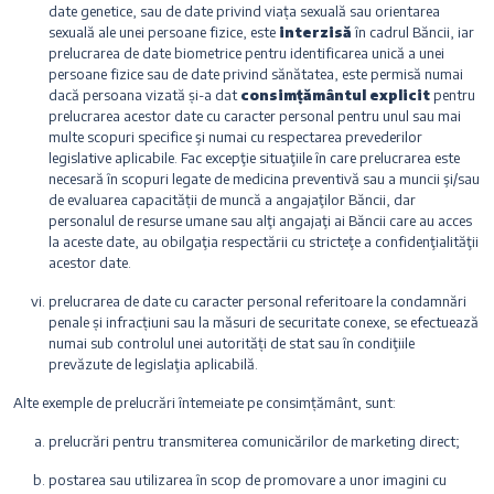
date genetice, sau de date privind viața sexuală sau orientarea
sexuală ale unei persoane fizice, este
interzisă
în cadrul Băncii, iar
prelucrarea de date biometrice pentru identificarea unică a unei
persoane fizice sau de date privind sănătatea, este permisă numai
dacă persoana vizată și-a dat
consimțământul explicit
pentru
prelucrarea acestor date cu caracter personal pentru unul sau mai
multe scopuri specifice şi numai cu respectarea prevederilor
legislative aplicabile. Fac excepţie situaţiile în care prelucrarea este
necesară în scopuri legate de medicina preventivă sau a muncii şi/sau
de evaluarea capacității de muncă a angajaţilor Băncii, dar
personalul de resurse umane sau alţi angajaţi ai Băncii care au acces
la aceste date, au obilgaţia respectării cu stricteţe a confidenţialităţii
acestor date.
prelucrarea de date cu caracter personal referitoare la condamnări
penale și infracțiuni sau la măsuri de securitate conexe, se efectuează
numai sub controlul unei autorități de stat sau în condiţiile
prevăzute de legislaţia aplicabilă.
Alte exemple de prelucrări întemeiate pe consimțământ, sunt:
prelucrări pentru transmiterea comunicărilor de marketing direct;
postarea sau utilizarea în scop de promovare a unor imagini cu