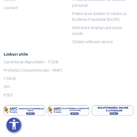
personal
Contact
Prelucrarea datelor in relatia cu
Evidenta Populatiei (DGEP)
Informare drepturi persoane
vizate
Ghiduri utilizare servicii
Linkuri utile
imensiunea textului
Garantarea depozitelor - FGDB
Protecția Consumatorului - ANPC
i dimensiunea textului
CSALB
API
ză culorile
PSD2
u
i legăturile
accessibility
cursorul