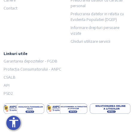
personal
Contact
Prelucrarea datelor in relatia cu
Evidenta Populatiei (DGEP)
Informare drepturi persoane
vizate
Ghiduri utilizare servicii
Linkuri utile
imensiunea textului
Garantarea depozitelor - FGDB
Protecția Consumatorului - ANPC
i dimensiunea textului
CSALB
API
ză culorile
PSD2
u
i legăturile
accessibility
cursorul