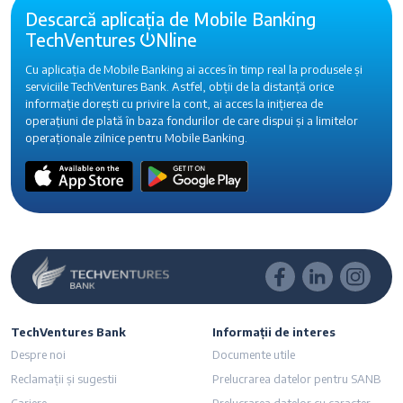
Descarcă aplicația de Mobile Banking
TechVentures
Nline
Cu aplicația de Mobile Banking ai acces în timp real la produsele și
serviciile TechVentures Bank. Astfel, obții de la distanță orice
informație dorești cu privire la cont, ai acces la inițierea de
operațiuni de plată în baza fondurilor de care dispui și a limitelor
operaționale zilnice pentru Mobile Banking.
TechVentures Bank
Informații de interes
Despre noi
Documente utile
Reclamații și sugestii
Prelucrarea datelor pentru SANB
Cariere
Prelucrarea datelor cu caracter