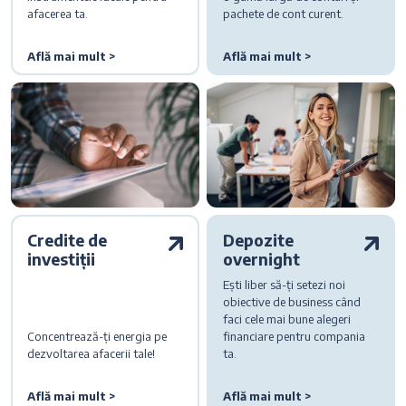
afacerea ta.
pachete de cont curent.
Află mai mult >
Află mai mult >
Credite de
Depozite
investiții
overnight
Ești liber să-ți setezi noi
obiective de business când
faci cele mai bune alegeri
Concentrează-ți energia pe
financiare pentru compania
dezvoltarea afacerii tale!
ta.
Află mai mult >
Află mai mult >