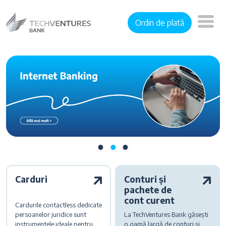
Ordin de plată
Carduri
Conturi și
pachete de
cont curent
Cardurile contactless dedicate
persoanelor juridice sunt
La TechVentures Bank găsești
instrumentele ideale pentru
o gamă largă de conturi și