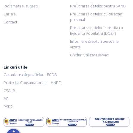
Reclamații și sugestii
Prelucrarea datelor pentru SANB
Cariere
Prelucrarea datelor cu caracter
personal
Contact
Prelucrarea datelor in relatia cu
Evidenta Populatiei (DGEP)
Informare drepturi persoane
vizate
Ghiduri utilizare servicii
Linkuri utile
imensiunea textului
Garantarea depozitelor - FGDB
Protecția Consumatorului - ANPC
i dimensiunea textului
CSALB
API
ză culorile
PSD2
u
i legăturile